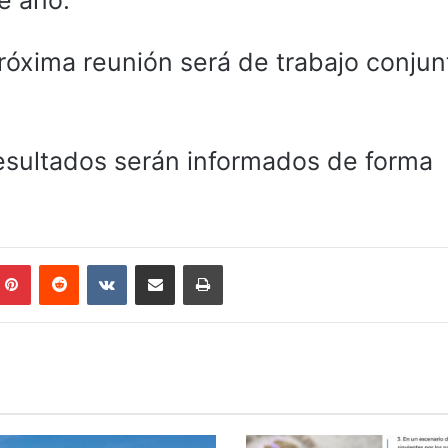
e año.
róxima reunión será de trabajo conjun
esultados serán informados de forma
mblr
Pinterest
Reddit
VKontakte
Compartir por correo electrónico
Imprimir