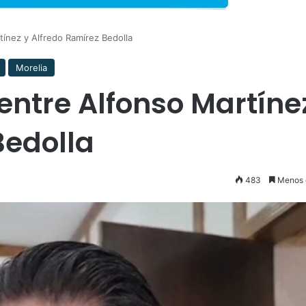
ínez y Alfredo Ramírez Bedolla
Morelia
ntre Alfonso Martíne
Bedolla
483
Menos 