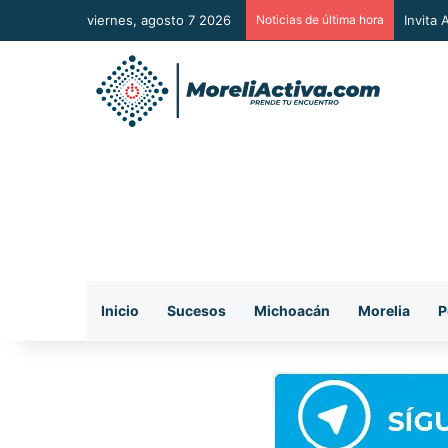
viernes, agosto 7 2026
Noticias de última hora
Vincul
Inicio
Sucesos
Michoacán
Morelia
P