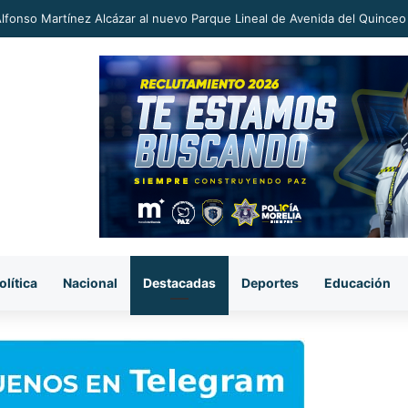
an a proceso al «R1» por homicidio del ex alcalde Carlos Manzo
olítica
Nacional
Destacadas
Deportes
Educación