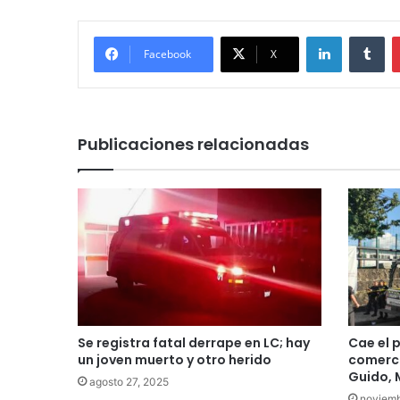
LinkedIn
Tu
Facebook
X
Publicaciones relacionadas
Se registra fatal derrape en LC; hay
Cae el 
un joven muerto y otro herido
comerci
Guido, 
agosto 27, 2025
noviemb