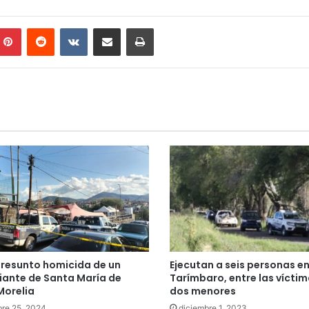
mblr
Pinterest
Reddit
VKontakte
Compartir por correo electrónico
Imprimir
presunto homicida de un
Ejecutan a seis personas e
ante de Santa María de
Tarímbaro, entre las vícti
Morelia
dos menores
re 25, 2024
diciembre 1, 2023