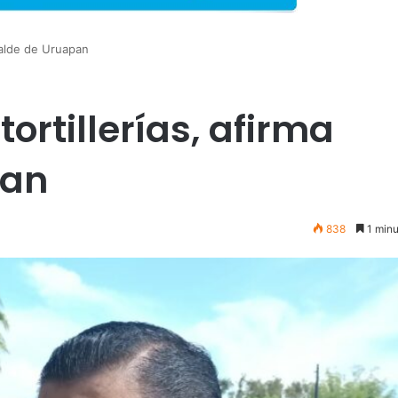
calde de Uruapan
rtillerías, afirma
pan
838
1 minu