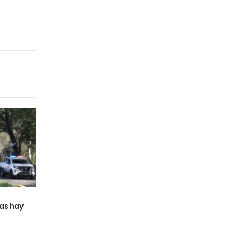
n
mas hay