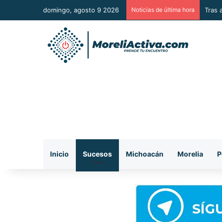
domingo, agosto 9 2026
Noticias de última hora
Tras 
Inicio
Sucesos
Michoacán
Morelia
P