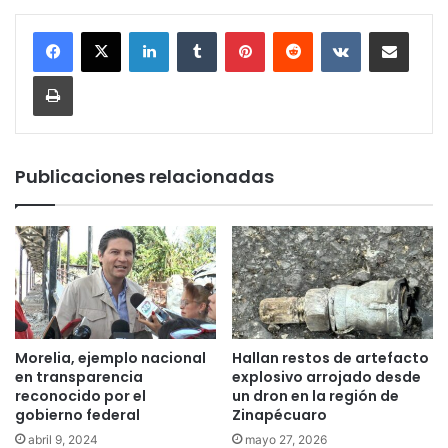
LinkedIn
Tumblr
Pinterest
Reddit
VKontakte
Compartir por corr
Imprimir
Publicaciones relacionadas
Morelia, ejemplo nacional
Hallan restos de artefacto
en transparencia
explosivo arrojado desde
reconocido por el
un dron en la región de
gobierno federal
Zinapécuaro
abril 9, 2024
mayo 27, 2026