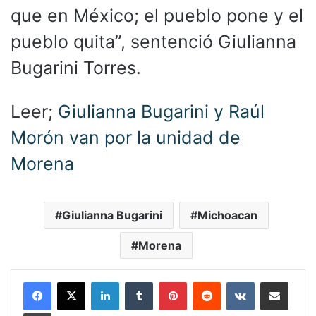
que en México; el pueblo pone y el
pueblo quita”, sentenció Giulianna
Bugarini Torres.
Leer;
Giulianna Bugarini y Raúl
Morón van por la unidad de
Morena
Giulianna Bugarini
Michoacan
Morena
LinkedIn
Tumblr
Pinterest
Reddit
VKontakte
Compartir por corr
Imprimir