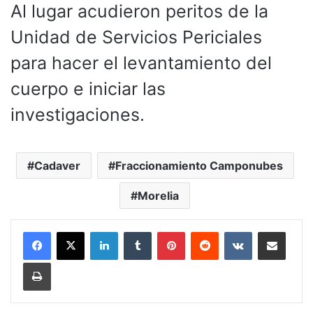
Al lugar acudieron peritos de la
Unidad de Servicios Periciales
para hacer el levantamiento del
cuerpo e iniciar las
investigaciones.
Cadaver
Fraccionamiento Camponubes
Morelia
LinkedIn
Tumblr
Pinterest
Reddit
VKontakte
Compartir por corr
Imprimir