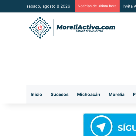
sábado, agosto 8 2026
Noticias de última hora
Vincul
Inicio
Sucesos
Michoacán
Morelia
P