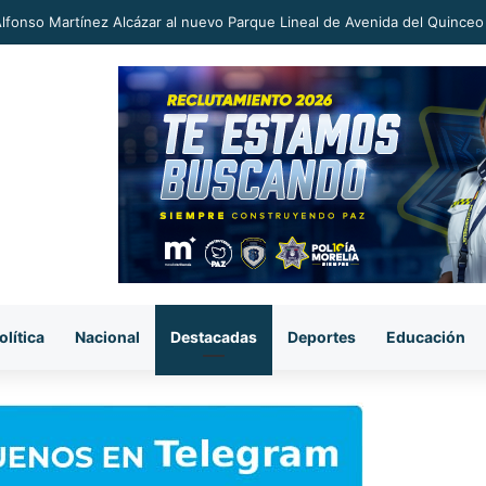
an a proceso al «R1» por homicidio del ex alcalde Carlos Manzo
olítica
Nacional
Destacadas
Deportes
Educación