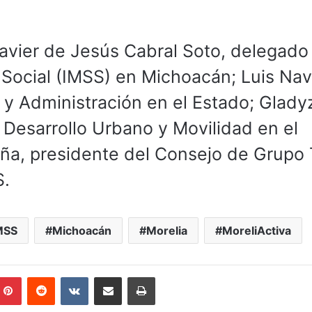
vier de Jesús Cabral Soto, delegado
 Social (IMSS) en Michoacán; Luis Nav
 y Administración en el Estado; Glady
 Desarrollo Urbano y Movilidad en el
ña, presidente del Consejo de Grupo 
S.
MSS
Michoacán
Morelia
MoreliActiva
mblr
Pinterest
Reddit
VKontakte
Compartir por correo electrónico
Imprimir