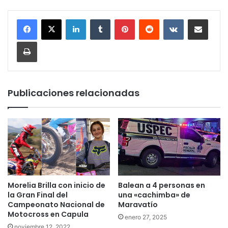
LinkedIn
Tumblr
Pinterest
Reddit
VKontakte
Compartir por corr
Imprimir
Publicaciones relacionadas
Morelia Brilla con inicio de
Balean a 4 personas en
la Gran Final del
una «cachimba» de
Campeonato Nacional de
Maravatío
Motocross en Capula
enero 27, 2025
noviembre 12, 2022