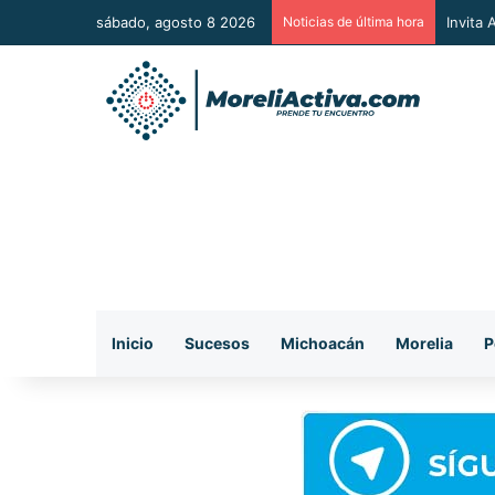
sábado, agosto 8 2026
Noticias de última hora
Vincul
Inicio
Sucesos
Michoacán
Morelia
P