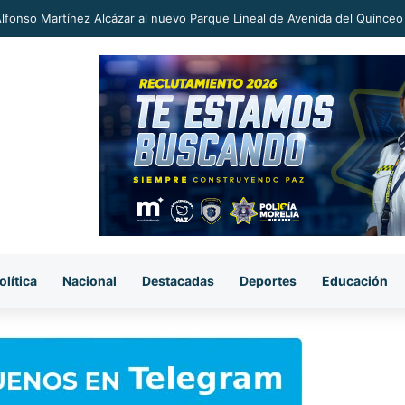
an a proceso al «R1» por homicidio del ex alcalde Carlos Manzo
olítica
Nacional
Destacadas
Deportes
Educación