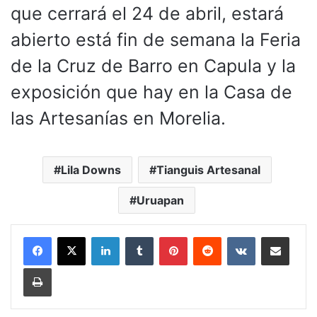
que cerrará el 24 de abril, estará
abierto está fin de semana la Feria
de la Cruz de Barro en Capula y la
exposición que hay en la Casa de
las Artesanías en Morelia.
Lila Downs
Tianguis Artesanal
Uruapan
LinkedIn
Tumblr
Pinterest
Reddit
VKontakte
Compartir por corr
Imprimir