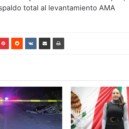
spaldo total al levantamiento AMA
mblr
Pinterest
Reddit
VKontakte
Compartir por correo electrónico
Imprimir