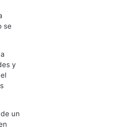
a
o se
 a
des y
el
os
 de un
 en