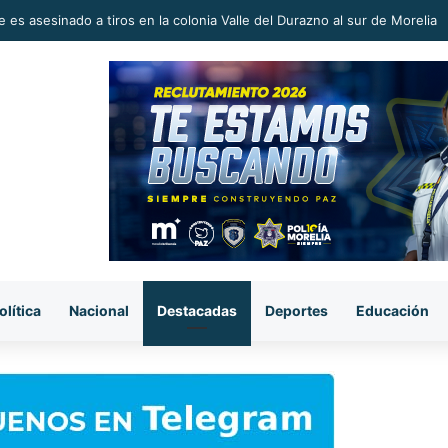
 en la Reconstrucción del Tejido Social, Invita Rectora a Madres y Padr
olítica
Nacional
Destacadas
Deportes
Educación