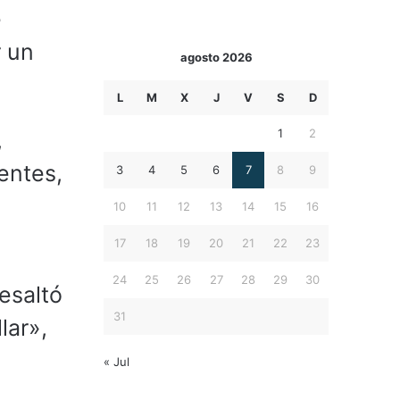
e
r un
agosto 2026
L
M
X
J
V
S
D
1
2
,
entes,
3
4
5
6
7
8
9
10
11
12
13
14
15
16
17
18
19
20
21
22
23
24
25
26
27
28
29
30
resaltó
31
lar»,
« Jul