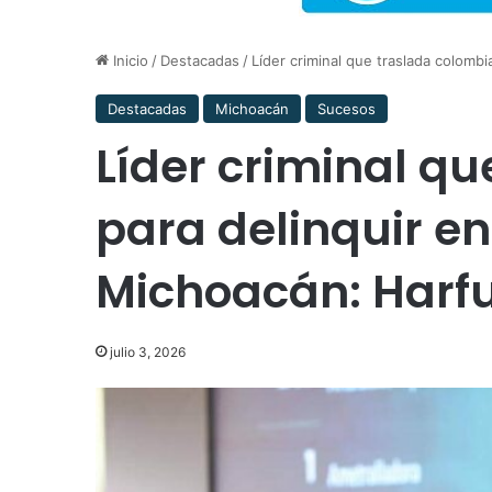
Inicio
/
Destacadas
/
Líder criminal que traslada colomb
Destacadas
Michoacán
Sucesos
Líder criminal q
para delinquir en
Michoacán: Harf
julio 3, 2026