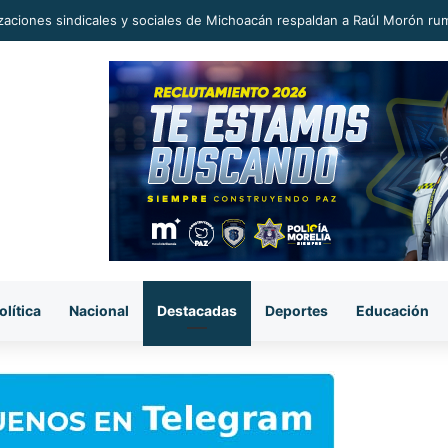
era sorpresiva, pasaje del transporte público subió a 12 pesos.
olítica
Nacional
Destacadas
Deportes
Educación