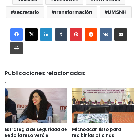
secretario
transformación
UMSNH
LinkedIn
Tumblr
Pinterest
Reddit
VKontakte
Compartir por corr
Imprimir
Publicaciones relacionadas
Estrategia de seguridad de
Michoacán listo para
Bedolla resolverá el
recibir las oficinas