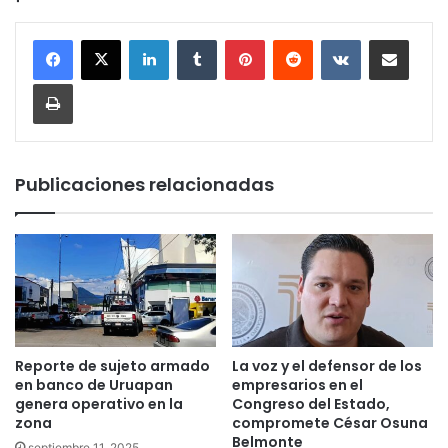
LinkedIn
Tumblr
Pinterest
Reddit
VKontakte
Compartir por corr
Imprimir
Publicaciones relacionadas
Reporte de sujeto armado
La voz y el defensor de los
en banco de Uruapan
empresarios en el
genera operativo en la
Congreso del Estado,
zona
compromete César Osuna
Belmonte
septiembre 11, 2025