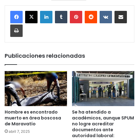
LinkedIn
Tumblr
Pinterest
Reddit
VKontakte
Compartir por corr
Imprimir
Publicaciones relacionadas
Hombre es encontrado
Se ha atendido a
muerto en área boscosa
académicos, aunque SPUM
de Maravatío
no logre acreditar
documentos ante
abril 7, 2025
autoridad laboral: