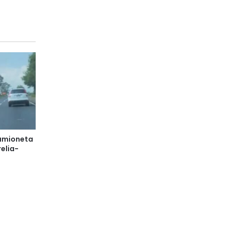
camioneta
relia-