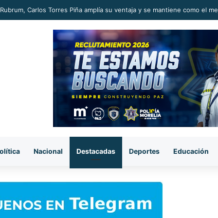
Rubrum, Carlos Torres Piña amplía su ventaja y se mantiene como el m
olítica
Nacional
Destacadas
Deportes
Educación