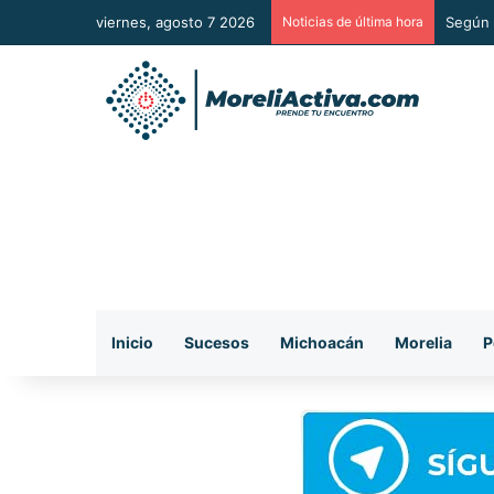
viernes, agosto 7 2026
Noticias de última hora
Según 
Inicio
Sucesos
Michoacán
Morelia
P