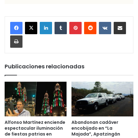
LinkedIn
Tumblr
Pinterest
Reddit
VKontakte
Compartir por corr
Imprimir
Publicaciones relacionadas
Alfonso Martínez enciende
Abandonan cadáver
espectacular iluminación
encobijado en “La
de fiestas patrias en
Majada”, Apatzingán