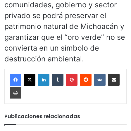
comunidades, gobierno y sector
privado se podrá preservar el
patrimonio natural de Michoacán y
garantizar que el “oro verde” no se
convierta en un símbolo de
destrucción ambiental.
LinkedIn
Tumblr
Pinterest
Reddit
VKontakte
Compartir por corr
Imprimir
Publicaciones relacionadas