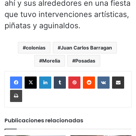
ahí y sus alrededores en una fiesta
que tuvo intervenciones artísticas,
piñatas y aguinaldos.
colonias
Juan Carlos Barragan
Morelia
Posadas
LinkedIn
Tumblr
Pinterest
Reddit
VKontakte
Compartir por corr
Imprimir
Publicaciones relacionadas