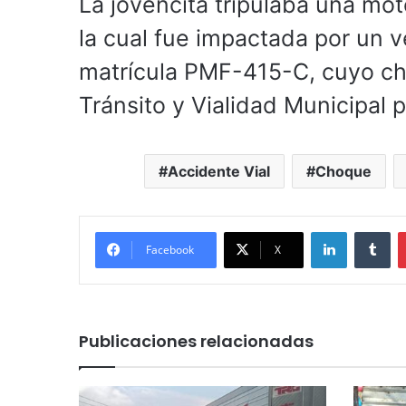
La jovencita tripulaba una mot
la cual fue impactada por un v
matrícula PMF-415-C, cuyo cho
Tránsito y Vialidad Municipal 
Accidente Vial
Choque
LinkedIn
Tu
Facebook
X
Publicaciones relacionadas