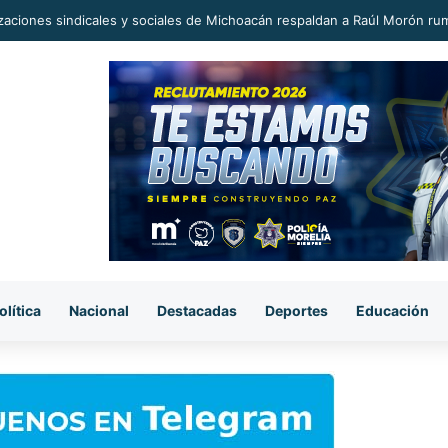
era sorpresiva, pasaje del transporte público subió a 12 pesos.
olítica
Nacional
Destacadas
Deportes
Educación