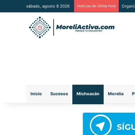
sábado, agosto 8 2026
Noticias de última hora
De man
Inicio
Sucesos
Michoacán
Morelia
P