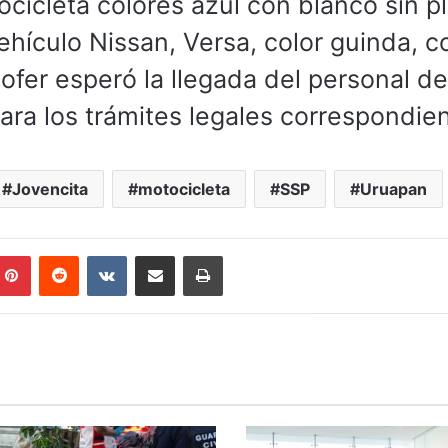
ocicleta colores azul con blanco sin p
ehículo Nissan, Versa, color guinda, c
fer esperó la llegada del personal de
para los trámites legales correspondie
Jovencita
motocicleta
SSP
Uruapan
mblr
Pinterest
Reddit
VKontakte
Compartir por correo electrónico
Imprimir