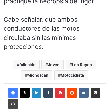
practique la necropsia del rigor.
Cabe señalar, que ambos
conductores de las motos
circulaba sin las mínimas
protecciones.
fallecido
Joven
Los Reyes
Michoacan
Motociclista
LinkedIn
Tumblr
Pinterest
Reddit
VKontakte
Compartir por corr
Imprimir