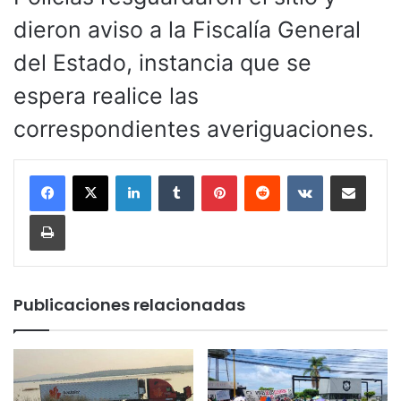
dieron aviso a la Fiscalía General
del Estado, instancia que se
espera realice las
correspondientes averiguaciones.
LinkedIn
Tumblr
Pinterest
Reddit
VKontakte
Compartir por corr
Imprimir
Publicaciones relacionadas