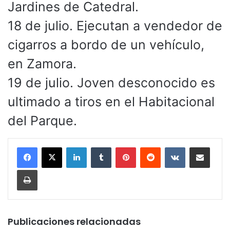
Jardines de Catedral.
18 de julio. Ejecutan a vendedor de
cigarros a bordo de un vehículo,
en Zamora.
19 de julio. Joven desconocido es
ultimado a tiros en el Habitacional
del Parque.
LinkedIn
Tumblr
Pinterest
Reddit
VKontakte
Compartir por corr
Imprimir
Publicaciones relacionadas