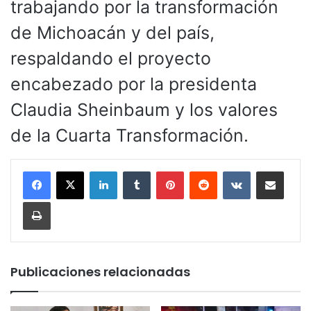
trabajando por la transformación
de Michoacán y del país,
respaldando el proyecto
encabezado por la presidenta
Claudia Sheinbaum y los valores
de la Cuarta Transformación.
LinkedIn
Tumblr
Pinterest
Reddit
VKontakte
Compartir por corr
Imprimir
Publicaciones relacionadas