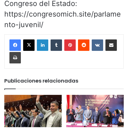
Congreso del Estado:
https://congresomich.site/parlame
nto-juvenil/
LinkedIn
Tumblr
Pinterest
Reddit
VKontakte
Compartir por corr
Imprimir
Publicaciones relacionadas