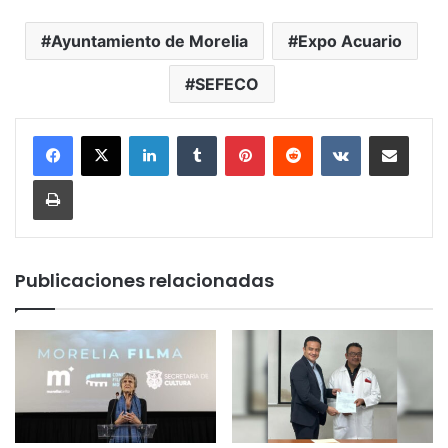
Ayuntamiento de Morelia
Expo Acuario
SEFECO
LinkedIn
Tumblr
Pinterest
Reddit
VKontakte
Compartir por corr
Imprimir
Publicaciones relacionadas