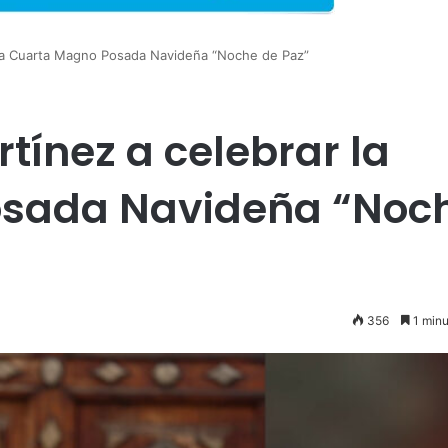
r la Cuarta Magno Posada Navideña “Noche de Paz”
rtínez a celebrar la
osada Navideña “Noc
356
1 minu