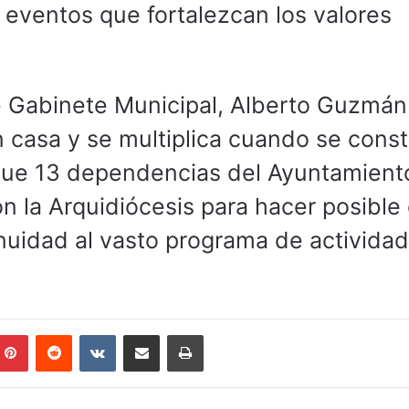
r eventos que fortalezcan los valores
e Gabinete Municipal, Alberto Guzmán
 casa y se multiplica cuando se cons
 que 13 dependencias del Ayuntamient
n la Arquidiócesis para hacer posible
nuidad al vasto programa de activida
mblr
Pinterest
Reddit
VKontakte
Compartir por correo electrónico
Imprimir