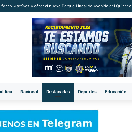
an a proceso al «R1» por homicidio del ex alcalde Carlos Manzo
olítica
Nacional
Destacadas
Deportes
Educación