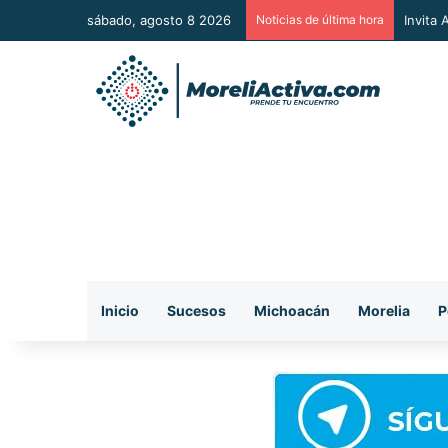
sábado, agosto 8 2026
Noticias de última hora
Vincul
Inicio
Sucesos
Michoacán
Morelia
P