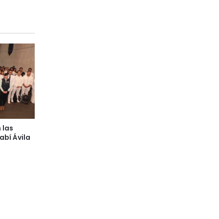
 las
bí Ávila