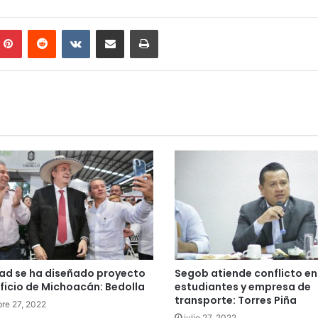
mblr
Pinterest
Reddit
VKontakte
Compartir por correo electrónico
Imprimir
ad se ha diseñado proyecto
Segob atiende conflicto en
ficio de Michoacán: Bedolla
estudiantes y empresa de
transporte: Torres Piña
re 27, 2022
julio 27, 2022