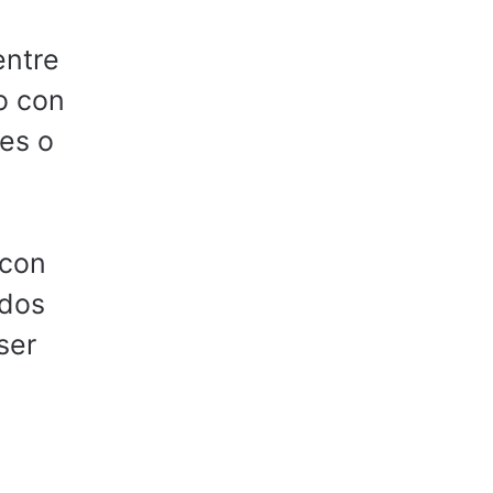
entre
o con
des o
 con
ados
ser