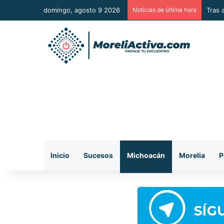
domingo, agosto 9 2026
Noticias de última hora
Tras 
Inicio
Sucesos
Michoacán
Morelia
P