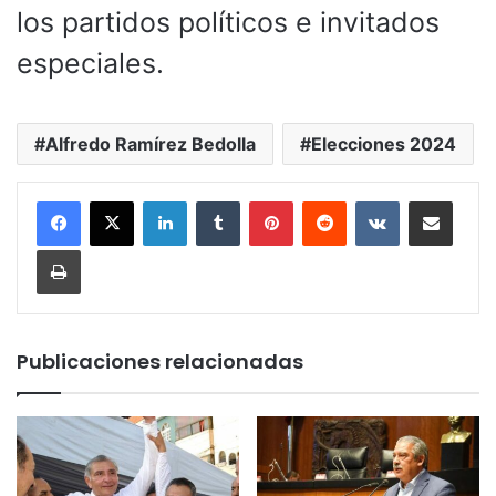
los partidos políticos e invitados
especiales.
Alfredo Ramírez Bedolla
Elecciones 2024
LinkedIn
Tumblr
Pinterest
Reddit
VKontakte
Compartir por corr
Imprimir
Publicaciones relacionadas