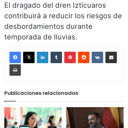
El dragado del dren Iztícuaros
contribuirá a reducir los riesgos de
desbordamientos durante
temporada de lluvias.
LinkedIn
Tumblr
Pinterest
Reddit
VKontakte
Compartir por corr
Imprimir
Publicaciones relacionadas