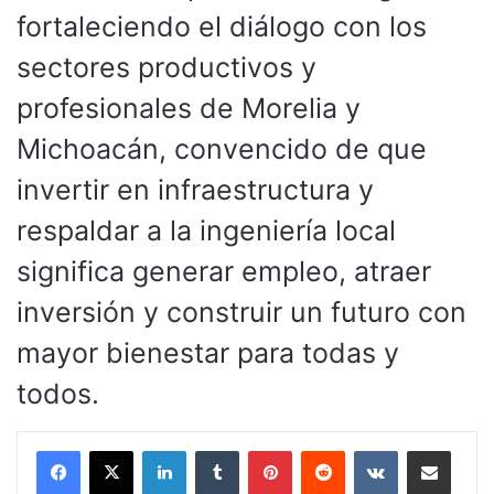
fortaleciendo el diálogo con los
sectores productivos y
profesionales de Morelia y
Michoacán, convencido de que
invertir en infraestructura y
respaldar a la ingeniería local
significa generar empleo, atraer
inversión y construir un futuro con
mayor bienestar para todas y
todos.
LinkedIn
Tumblr
Pinterest
Reddit
VKontakte
Compartir por corr