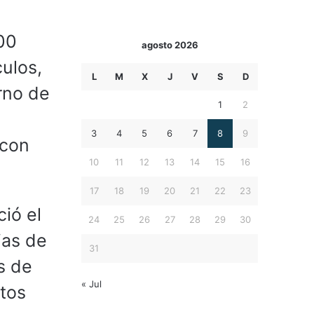
00
agosto 2026
ulos,
L
M
X
J
V
S
D
rno de
1
2
3
4
5
6
7
8
9
 con
10
11
12
13
14
15
16
17
18
19
20
21
22
23
ció el
24
25
26
27
28
29
30
ias de
31
s de
« Jul
stos