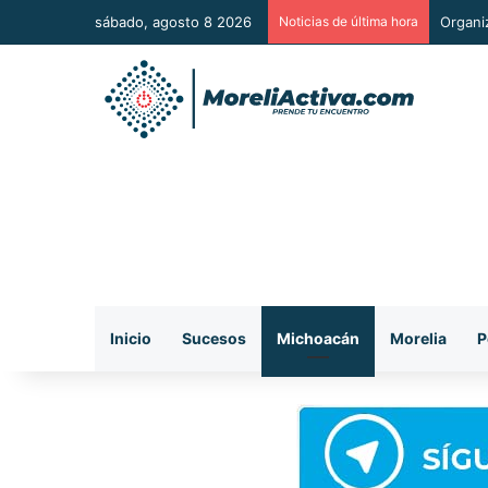
sábado, agosto 8 2026
Noticias de última hora
De man
Inicio
Sucesos
Michoacán
Morelia
P