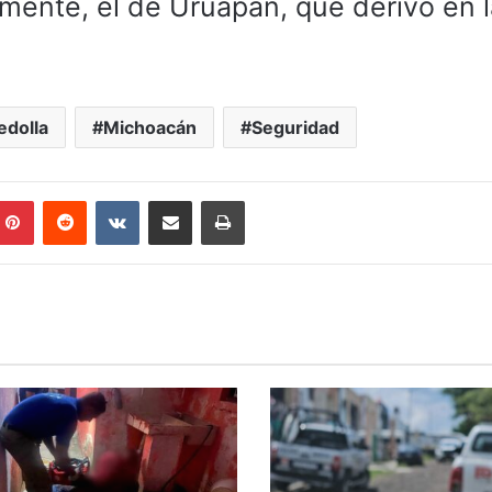
rmente, el de Uruapan, que derivó en 
edolla
Michoacán
Seguridad
mblr
Pinterest
Reddit
VKontakte
Compartir por correo electrónico
Imprimir