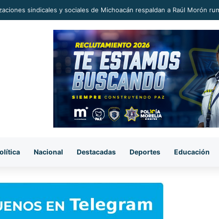
era sorpresiva, pasaje del transporte público subió a 12 pesos.
olítica
Nacional
Destacadas
Deportes
Educación