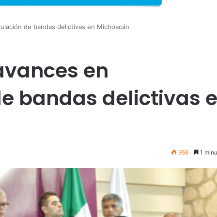
culación de bandas delictivas en Michoacán
avances en
de bandas delictivas 
958
1 minu