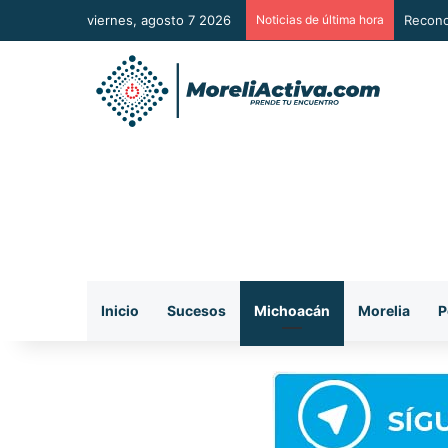
viernes, agosto 7 2026
Noticias de última hora
Recono
Inicio
Sucesos
Michoacán
Morelia
P