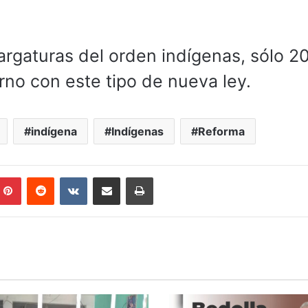
rgaturas del orden indígenas, sólo 2
rno con este tipo de nueva ley.
indígena
Indígenas
Reforma
mblr
Pinterest
Reddit
VKontakte
Compartir por correo electrónico
Imprimir