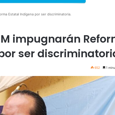
ma Estatal Indígena por ser discriminatoria.
SIM impugnarán Refo
por ser discriminatori
652
1 minu