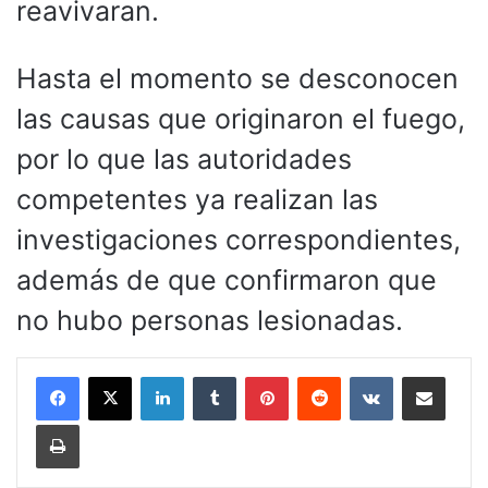
reavivaran.
Hasta el momento se desconocen
las causas que originaron el fuego,
por lo que las autoridades
competentes ya realizan las
investigaciones correspondientes,
además de que confirmaron que
no hubo personas lesionadas.
LinkedIn
Tumblr
Pinterest
Reddit
VKontakte
Compartir por corr
Imprimir