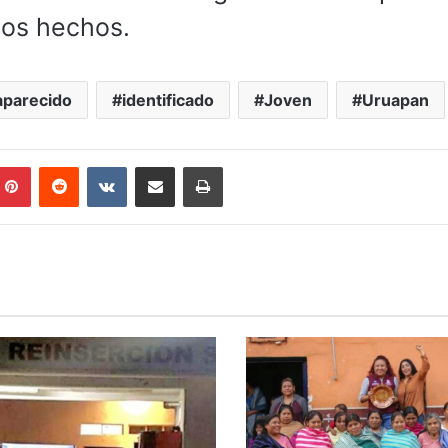
 los hechos.
parecido
identificado
Joven
Uruapan
mblr
Pinterest
Reddit
VKontakte
Compartir por correo electrónico
Imprimir