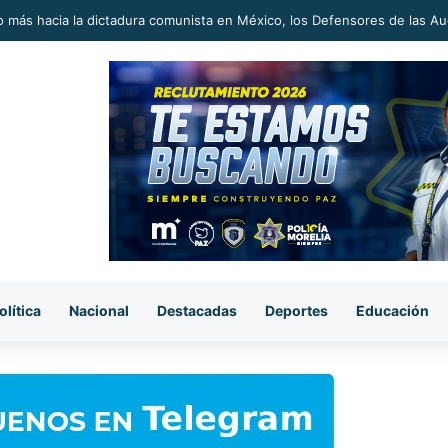
 más hacia la dictadura comunista en México, los Defensores de las Au
olítica
Nacional
Destacadas
Deportes
Educación