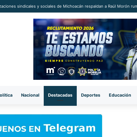
era sorpresiva, pasaje del transporte público subió a 12 pesos.
olítica
Nacional
Destacadas
Deportes
Educación