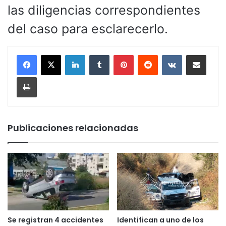
las diligencias correspondientes
del caso para esclarecerlo.
LinkedIn
Tumblr
Pinterest
Reddit
VKontakte
Compartir por corr
Imprimir
Publicaciones relacionadas
Se registran 4 accidentes
Identifican a uno de los