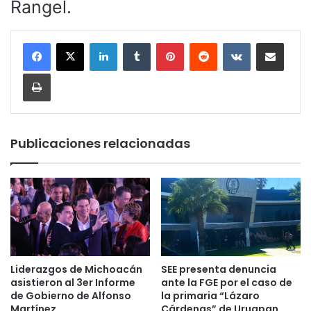
Rangel.
LinkedIn
Tumblr
Pinterest
Reddit
VKontakte
Compartir por corr
Imprimir
Publicaciones relacionadas
Liderazgos de Michoacán
SEE presenta denuncia
asistieron al 3er Informe
ante la FGE por el caso de
de Gobierno de Alfonso
la primaria “Lázaro
Martínez.
Cárdenas” de Uruapan