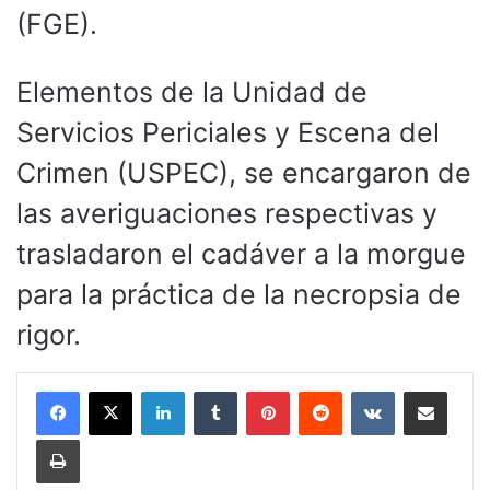
(FGE).
Elementos de la Unidad de
Servicios Periciales y Escena del
Crimen (USPEC), se encargaron de
las averiguaciones respectivas y
trasladaron el cadáver a la morgue
para la práctica de la necropsia de
rigor.
LinkedIn
Tumblr
Pinterest
Reddit
VKontakte
Compartir por corr
Imprimir