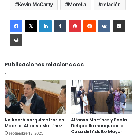
Kevin McCarty
Morelia
relación
LinkedIn
Tumblr
Pinterest
Reddit
VKontakte
Compartir por corr
Imprimir
Publicaciones relacionadas
No habrá parquímetros en
Alfonso Martínez y Paola
Morelia: Alfonso Martínez
Delgadillo inauguran la
Casa del Adulto Mayor
septiembre 18, 2025