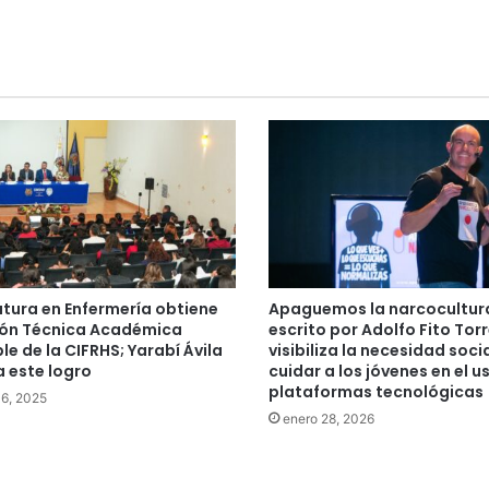
atura en Enfermería obtiene
Apaguemos la narcocultura,
ión Técnica Académica
escrito por Adolfo Fito Torr
le de la CIFRHS; Yarabí Ávila
visibiliza la necesidad soci
 este logro
cuidar a los jóvenes en el u
plataformas tecnológicas
 6, 2025
enero 28, 2026