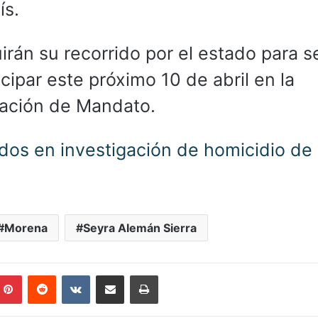
ís.
rán su recorrido por el estado para s
icipar este próximo 10 de abril en la
ación de Mandato.
ados en investigación de homicidio de 
Morena
Seyra Alemán Sierra
mblr
Pinterest
Reddit
VKontakte
Compartir por correo electrónico
Imprimir