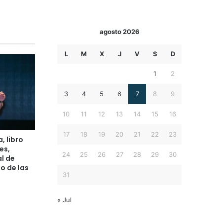
agosto 2026
L
M
X
J
V
S
D
1
2
3
4
5
6
7
8
9
10
11
12
13
14
15
16
17
18
19
20
21
22
23
 libro
es,
24
25
26
27
28
29
30
al de
so de las
31
« Jul