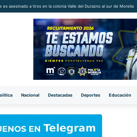
 en la Reconstrucción del Tejido Social, Invita Rectora a Madres y Padr
olítica
Nacional
Destacadas
Deportes
Educación