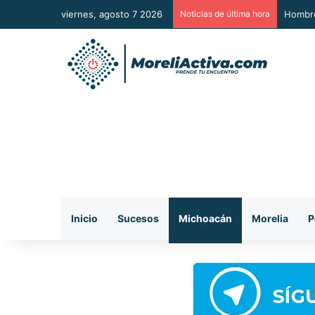
viernes, agosto 7 2026
Noticias de última hora
A Sumar
Inicio
Sucesos
Michoacán
Morelia
P