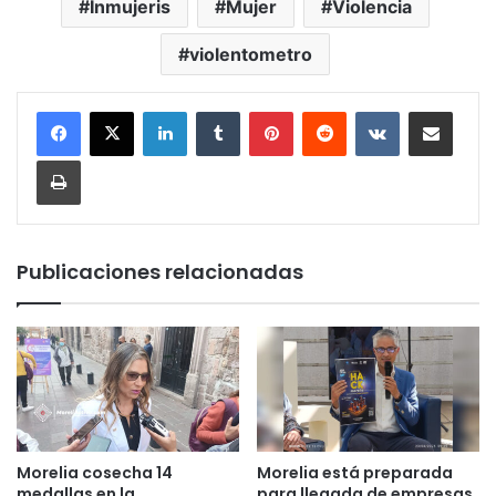
Inmujeris
Mujer
Violencia
violentometro
LinkedIn
Tumblr
Pinterest
Reddit
VKontakte
Compartir por corr
Imprimir
Publicaciones relacionadas
Morelia cosecha 14
Morelia está preparada
medallas en la
para llegada de empresas