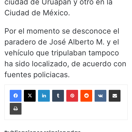
ciudad de Uruapan y otro en la
Ciudad de México.
Por el momento se desconoce el
paradero de José Alberto M. y el
vehículo que tripulaban tampoco
ha sido localizado, de acuerdo con
fuentes policiacas.
LinkedIn
Tumblr
Pinterest
Reddit
VKontakte
Compartir por corr
Imprimir