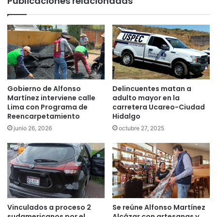
Publicaciones relacionadas
Gobierno de Alfonso
Delincuentes matan a
Martínez interviene calle
adulto mayor en la
Lima con Programa de
carretera Ucareo-Ciudad
Reencarpetamiento
Hidalgo
junio 26, 2026
octubre 27, 2025
Vinculados a proceso 2
Se reúne Alfonso Martínez
sudamericanos por el
Alcázar con artesanas y