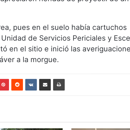
rea, pues en el suelo había cartuchos
 Unidad de Servicios Periciales y Esc
 en el sitio e inició las averiguacion
dáver a la morgue.
mblr
Pinterest
Reddit
VKontakte
Compartir por correo electrónico
Imprimir