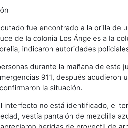
ión
cutado fue encontrado a la orilla de 
ce de la colonia Los Ángeles a la col
relia, indicaron autoridades policiale
s personas durante la mañana de este j
 emergencias 911, después acudieron 
confirmaron la situación.
interfecto no está identificado, el te
ad, vestía pantalón de mezclilla azu
 apreciaron heridas de proyectil de a