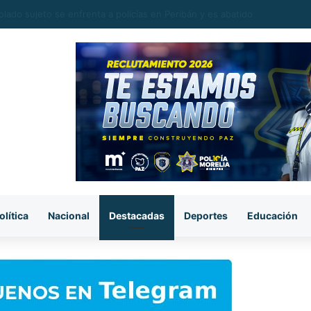
n a presunto ladrón tras ingresar a un colegio en la colonia Doctor Migu
olítica
Nacional
Destacadas
Deportes
Educación