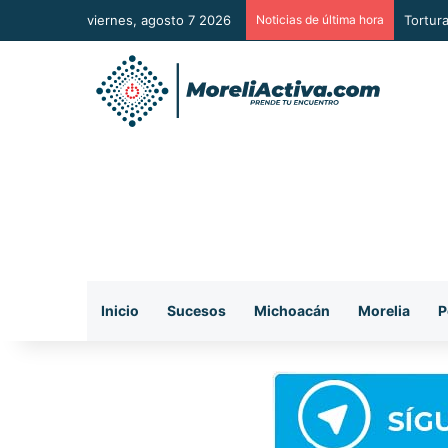
viernes, agosto 7 2026
Noticias de última hora
Presun
Inicio
Sucesos
Michoacán
Morelia
P