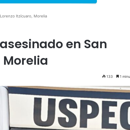
Lorenzo Itzícuaro, Morelia
 asesinado en San
, Morelia
133
1 minu