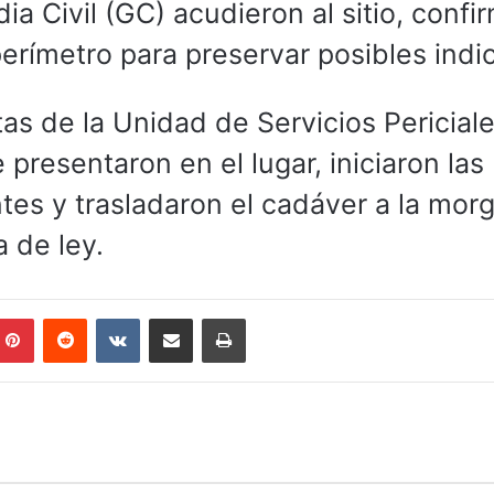
ia Civil (GC) acudieron al sitio, confi
perímetro para preservar posibles indic
tas de la Unidad de Servicios Periciale
resentaron en el lugar, iniciaron las
tes y trasladaron el cadáver a la mor
a de ley.
mblr
Pinterest
Reddit
VKontakte
Compartir por correo electrónico
Imprimir