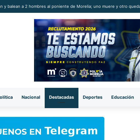
to ladrón muere al caer de azotea en la colonia Eduardo Ruiz, Morelia
olítica
Nacional
Destacadas
Deportes
Educación