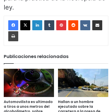
ley.
LinkedIn
Tumblr
Pinterest
Reddit
VKontakte
Compartir por corr
Imprimir
Publicaciones relacionadas
Automovilista es ultimado
Hallan a un hombre
a tiros a unos metros del
ejecutado sobre la
alcoholímetro, sobre
carretera a la presa de