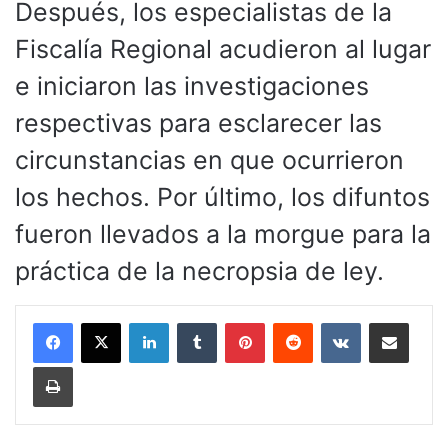
Después, los especialistas de la
Fiscalía Regional acudieron al lugar
e iniciaron las investigaciones
respectivas para esclarecer las
circunstancias en que ocurrieron
los hechos. Por último, los difuntos
fueron llevados a la morgue para la
práctica de la necropsia de ley.
LinkedIn
Tumblr
Pinterest
Reddit
VKontakte
Compartir por corr
Imprimir