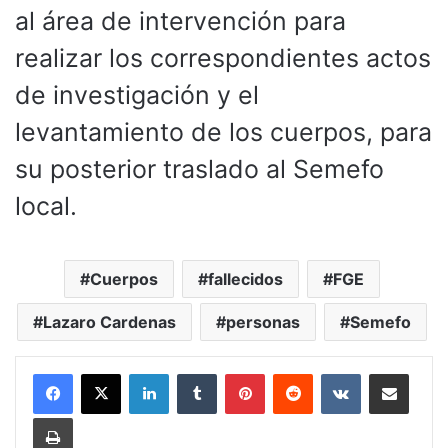
al área de intervención para
realizar los correspondientes actos
de investigación y el
levantamiento de los cuerpos, para
su posterior traslado al Semefo
local.
Cuerpos
fallecidos
FGE
Lazaro Cardenas
personas
Semefo
LinkedIn
Tumblr
Pinterest
Reddit
VKontakte
Compartir por corr
Imprimir