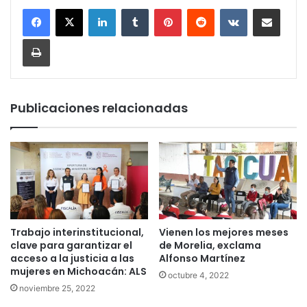
LinkedIn
Tumblr
Pinterest
Reddit
VKontakte
Compartir por corr
Imprimir
Publicaciones relacionadas
Trabajo interinstitucional,
Vienen los mejores meses
clave para garantizar el
de Morelia, exclama
acceso a la justicia a las
Alfonso Martínez
mujeres en Michoacán: ALS
octubre 4, 2022
noviembre 25, 2022