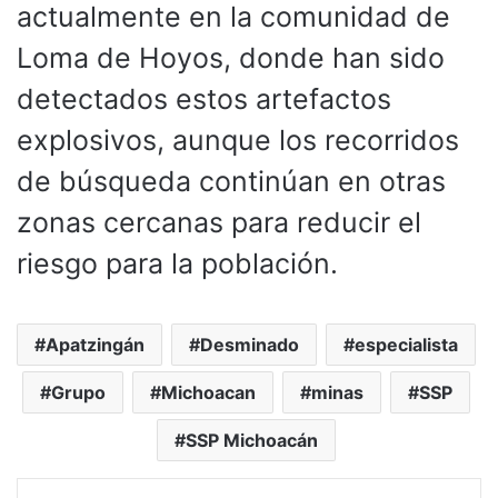
actualmente en la comunidad de
Loma de Hoyos, donde han sido
detectados estos artefactos
explosivos, aunque los recorridos
de búsqueda continúan en otras
zonas cercanas para reducir el
riesgo para la población.
Apatzingán
Desminado
especialista
Grupo
Michoacan
minas
SSP
SSP Michoacán
LinkedIn
Tumblr
Pinterest
Reddit
VKontakte
Compartir por corr