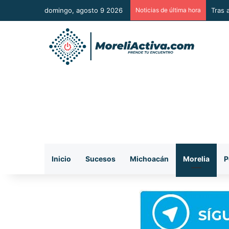
domingo, agosto 9 2026
Noticias de última hora
Tras 
Inicio
Sucesos
Michoacán
Morelia
P