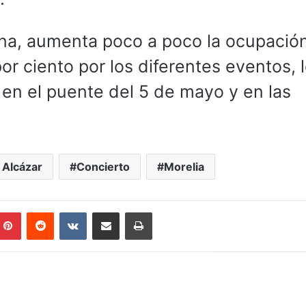
na, aumenta poco a poco la ocupació
por ciento por los diferentes eventos, 
 en el puente del 5 de mayo y en las
.
 Alcázar
Concierto
Morelia
mblr
Pinterest
Reddit
VKontakte
Compartir por correo electrónico
Imprimir