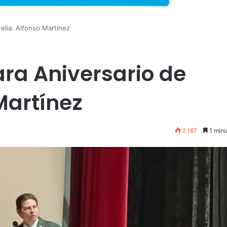
relia: Alfonso Martínez
ara Aniversario de
 Martínez
2.187
1 minu